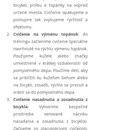
bicykel, prilbu a topánky na vopred 
určené miesta. Cvičenie opakujeme a 
postupne tak zvyšujeme rýchlosť a 
efektivitu.
Cvičenie na výmenu topánok
: do 
tréningu začleníme cvičenie špeciálne 
navrhnuté na rýchlu výmenu topánok. 
Použijeme kužele alebo značky 
umiestnené v krátkej vzdialenosti od 
pomyselného depa. Poučíme deti, aby 
sa priblížili ku kužeľom behom alebo 
na bicykli, zosadli, rýchlo sa prezuli a 
vrátili sa do pomyselného depa. 
Cvičenie nasadnutia a zosadnutia z 
bicykla:
 Vytvoríme bezpečné 
prostredie venované nácviku 
nasadania a zosadnutia z bicyklov. 
Začneme so stacionárnym cvičením, 