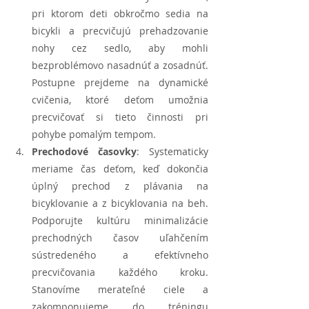
pri ktorom deti obkročmo sedia na 
bicykli a precvičujú prehadzovanie 
nohy cez sedlo, aby mohli 
bezproblémovo nasadnúť a zosadnúť. 
Postupne prejdeme na dynamické 
cvičenia, ktoré deťom umožnia 
precvičovať si tieto činnosti pri 
pohybe pomalým tempom.
Prechodové časovky
: Systematicky 
meriame čas deťom, keď dokončia 
úplný prechod z plávania na 
bicyklovanie a z bicyklovania na beh. 
Podporujte kultúru minimalizácie 
prechodných časov uľahčením 
sústredeného a efektívneho 
precvičovania každého kroku. 
Stanovíme merateľné ciele a 
zakomponujeme do tréningu 