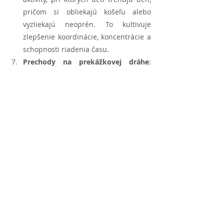
pričom si obliekajú košeľu alebo 
vyzliekajú neoprén. To kultivuje 
zlepšenie koordinácie, koncentrácie a 
schopnosti riadenia času.
Prechody na prekážkovej dráhe
: 
Postavíme prekážkovú dráhu s 
kužeľmi alebo inými prekážkami. 
Naučíme deti, aby vykonávali 
prechody medzi týmito prekážkami, a 
tým simulovali autentické scenáre 
pretekov, kde navigácia medzi 
prekážkami a inými pretekármi 
vyžaduje disciplínu.
Vizualizácia a mentálna príprava
: 
Ukážeme deťom význam mentálnej 
prípravy počas prechodu. Pomahajú 
vizualizačné cvičenia, v ktorých si 