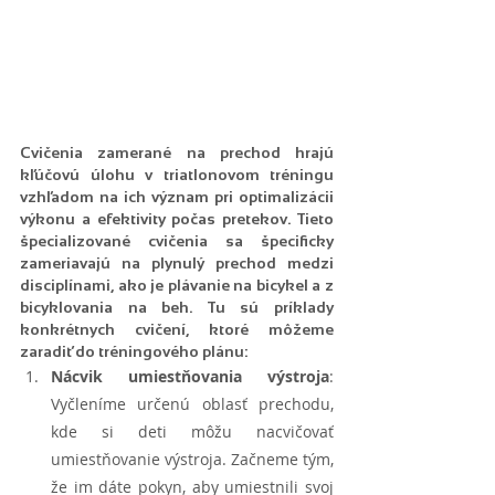
Cvičenia zamerané na prechod hrajú 
kľúčovú úlohu v triatlonovom tréningu 
vzhľadom na ich význam pri optimalizácii 
výkonu a efektivity počas pretekov. Tieto 
špecializované cvičenia sa špecificky 
zameriavajú na plynulý prechod medzi 
disciplínami, ako je plávanie na bicykel a z 
bicyklovania na beh. Tu sú príklady 
konkrétnych cvičení, ktoré môžeme 
zaradiť do tréningového plánu:
Nácvik umiestňovania výstroja
: 
Vyčleníme určenú oblasť prechodu, 
kde si deti môžu nacvičovať 
umiestňovanie výstroja. Začneme tým, 
že im dáte pokyn, aby umiestnili svoj 