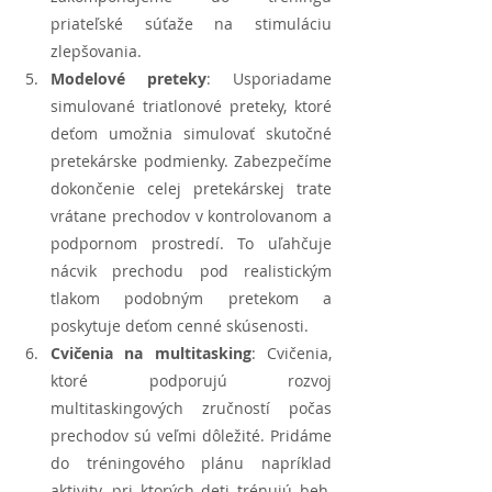
priateľské súťaže na stimuláciu 
zlepšovania.
Modelové preteky
: Usporiadame 
simulované triatlonové preteky, ktoré 
deťom umožnia simulovať skutočné 
pretekárske podmienky. Zabezpečíme 
dokončenie celej pretekárskej trate 
vrátane prechodov v kontrolovanom a 
podpornom prostredí. To uľahčuje 
nácvik prechodu pod realistickým 
tlakom podobným pretekom a 
poskytuje deťom cenné skúsenosti.
Cvičenia na multitasking
: Cvičenia, 
ktoré podporujú rozvoj 
multitaskingových zručností počas 
prechodov sú veľmi dôležité. Pridáme 
do tréningového plánu napríklad 
aktivity, pri ktorých deti trénujú beh, 